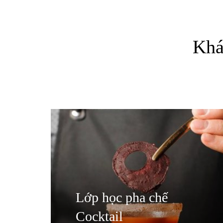
Khá
Lớp học pha chế
Cocktail