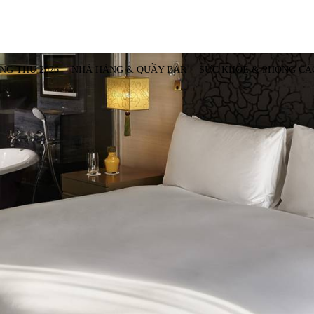
NG THU 2026
NHÀ HÀNG & QUẦY BAR
SỨC KHỎE & PHONG CÁ