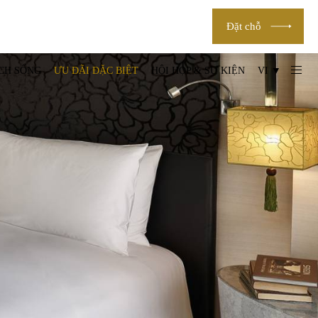
Đặt chỗ
CH SỐNG
ƯU ĐÃI ĐẶC BIỆT
HỘI HỌP & SỰ KIỆN
VI ▼