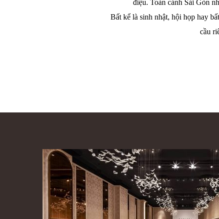
điệu. Toàn cảnh Sài Gòn nhì
Bất kể là sinh nhật, hội họp hay bấ
cầu ri