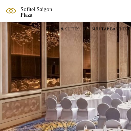
Sofitel Saigon
Plaza
PHÒNG & SUITES
BỘ SƯU TẬP BÁNH TRU