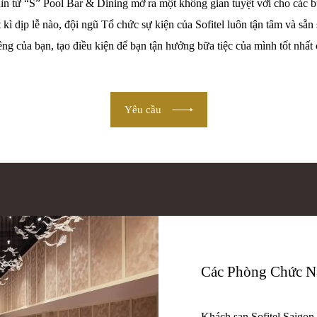
n từ “S” Pool Bar & Dining mở ra một không gian tuyệt vời cho các bữ
t kì dịp lễ nào, đội ngũ Tổ chức sự kiện của Sofitel luôn tận tâm và sẵn
êng của bạn, tạo điều kiện để bạn tận hưởng bữa tiệc của mình tốt nhất 
Yêu cầu
Các Phòng Chức N
Khách sạn Sofitel Saigon