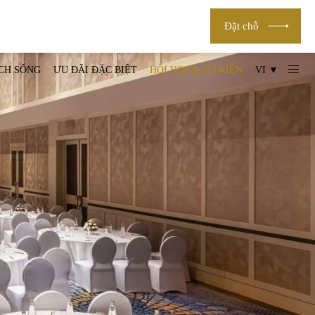
Đặt chỗ
CH SỐNG
ƯU ĐÃI ĐẶC BIỆT
HỘI HỌP & SỰ KIỆN
VI ▼