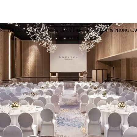
NG THU 2026
NHÀ HÀNG & QUẦY BAR
SỨC KHỎE & PHONG CÁ