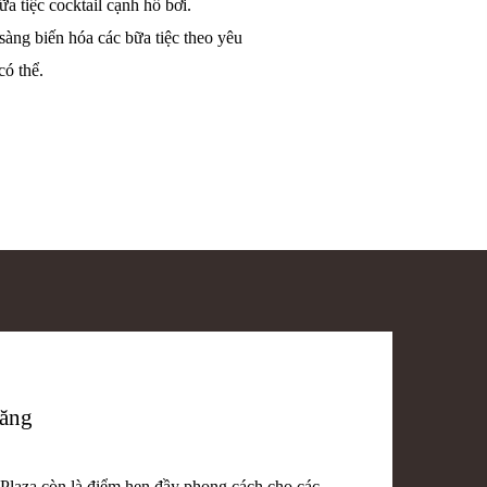
a tiệc cocktail cạnh hồ bơi.
 sàng biến hóa các bữa tiệc theo yêu
có thể.
ăng
 Plaza còn là điểm hẹn đầy phong cách cho các