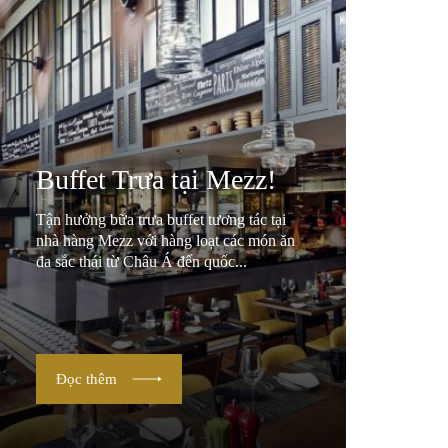
Buffet Trưa tại Mezz!
Tận hưởng bữa trưa buffet tương tác tại
nhà hàng Mezz với hàng loạt các món ăn
đa sắc thái từ Châu Á đến quốc...
Đọc thêm