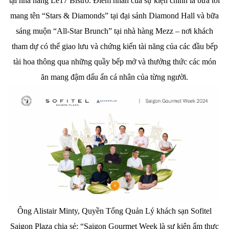
tại nhà hàng Le17 Bistro. Điểm nhấn của sự kiện chính là bữa tối
mang tên “Stars & Diamonds” tại đại sảnh Diamond Hall và bữa
sáng muộn “All-Star Brunch” tại nhà hàng Mezz – nơi khách
tham dự có thể giao lưu và chứng kiến tài năng của các đầu bếp
tài hoa thông qua những quầy bếp mở và thưởng thức các món
ăn mang đậm dấu ấn cá nhân của từng người.
Ông Alistair Minty, Quyền Tổng Quản Lý khách sạn Sofitel
Saigon Plaza chia sẻ: “Saigon Gourmet Week là sự kiện ẩm thực